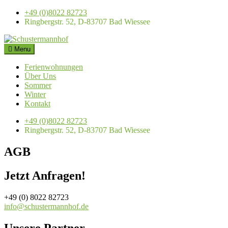
Skip
+49 (0)8022 82723
to
Ringbergstr. 52, D-83707 Bad Wiessee
content
Menu
Schustermannhof
Ferienwohnungen am Tegernsee
Ferienwohnungen
Über Uns
Sommer
Winter
Kontakt
+49 (0)8022 82723
Ringbergstr. 52, D-83707 Bad Wiessee
AGB
Jetzt Anfragen!
+49 (0) 8022 82723
info@schustermannhof.de
Unsere Partner