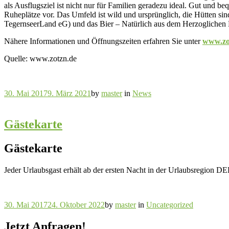
als Ausflugsziel ist nicht nur für Familien geradezu ideal. Gut und 
Ruheplätze vor. Das Umfeld ist wild und ursprünglich, die Hütten sind
TegernseerLand eG) und das Bier – Natürlich aus dem Herzoglichen
Nähere Informationen und Öffnungszeiten erfahren Sie unter
www.zo
Quelle: www.zotzn.de
30. Mai 2017
9. März 2021
by
master
in
News
Gästekarte
Gästekarte
Jeder Urlaubsgast erhält ab der ersten Nacht in der Urlaubsregion 
30. Mai 2017
24. Oktober 2022
by
master
in
Uncategorized
Jetzt Anfragen!