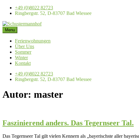
Skip
+49 (0)8022 82723
to
Ringbergstr. 52, D-83707 Bad Wiessee
content
Menu
Schustermannhof
Ferienwohnungen am Tegernsee
Ferienwohnungen
Über Uns
Sommer
Winter
Kontakt
+49 (0)8022 82723
Ringbergstr. 52, D-83707 Bad Wiessee
Autor:
master
Faszinierend anders. Das Tegernseer Tal.
Das Tegernseer Tal gilt vielen Kennern als „bayerischste aller bayeri