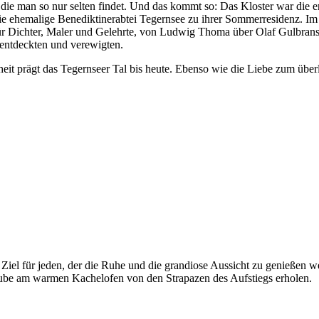
, die man so nur selten findet. Und das kommt so: Das Kloster war die 
die ehemalige Benediktinerabtei Tegernsee zu ihrer Sommerresidenz. I
ür Dichter, Maler und Gelehrte, von Ludwig Thoma über Olaf Gulbra
 entdeckten und verewigten.
eit prägt das Tegernseer Tal bis heute. Ebenso wie die Liebe zum übe
iel für jeden, der die Ruhe und die grandiose Aussicht zu genießen wei
Stube am warmen Kachelofen von den Strapazen des Aufstiegs erholen